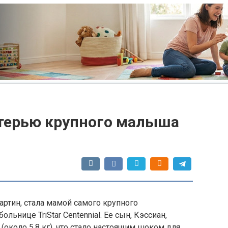
терью крупного малыша
ртин, стала мамой самого крупного
льнице TriStar Centennial. Ее сын, Кэссиан,
 (около 5,8 кг), что стало настоящим шоком для