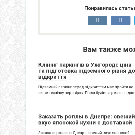
Понравилась стать
Вам также мо
Клінінг паркінгів в Ужгороді: ціна
та підготовка підземного рівня до
відкриття
Підземний паркінг перед відкриттям має пройти не
лише технічну перевірку. Після будівництва на підло
Заказать роллы в Днепре: свежий
вкус японской кухни с доставкой
Заказать роллы в Днепре: свежий вкус японской