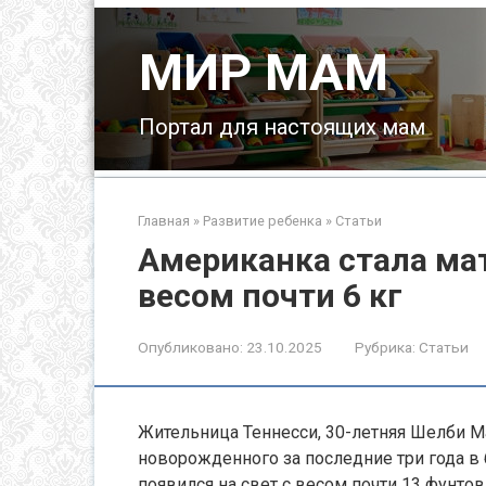
Перейти
к
МИР МАМ
контенту
Портал для настоящих мам
Главная
»
Развитие ребенка
»
Статьи
Американка стала ма
весом почти 6 кг
Опубликовано:
23.10.2025
Рубрика:
Статьи
Жительница Теннесси, 30-летняя Шелби Ма
новорожденного за последние три года в бо
появился на свет с весом почти 13 фунтов