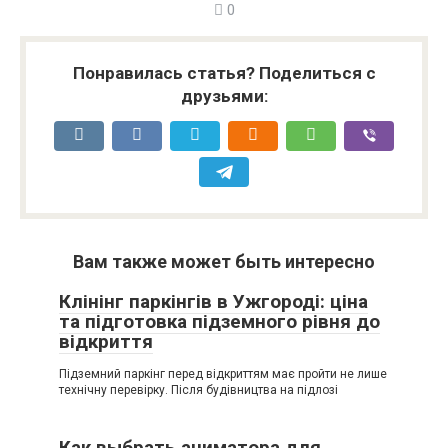
0
Понравилась статья? Поделиться с
друзьями:
Вам также может быть интересно
Клінінг паркінгів в Ужгороді: ціна
та підготовка підземного рівня до
відкриття
Підземний паркінг перед відкриттям має пройти не лише
технічну перевірку. Після будівництва на підлозі
Как выбрать аниматора для