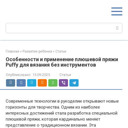
Перейти
МИР МАМ
к
Портал для настоящих мам
контенту
Поиск:
Главная
»
Развитие ребенка
»
Статьи
Особенности и применение плюшевой пряжи
Puffy для вязания без инструментов
Опубликовано:
15.09.2025
Статьи
Современные технологии в рукоделии открывают новые
горизонты для творчества. Одним из наиболее
интересных достижений стала разработка специальной
плюшевой пряжи, которая кардинально меняет
представление о традиционном вязании. Эта