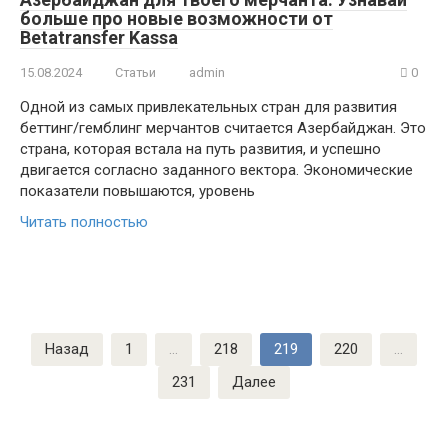
больше про новые возможности от
Betatransfer Kassa
15.08.2024
Статьи
admin
0
Одной из самых привлекательных стран для развития
беттинг/гемблинг мерчантов считается Азербайджан. Это
страна, которая встала на путь развития, и успешно
двигается согласно заданного вектора. Экономические
показатели повышаются, уровень
Читать полностью
Пагинация
Назад
1
…
218
219
220
…
записей
231
Далее