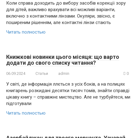
Коли справа доходить до вибору засобів корекції зору
для дітей, важливо врахувати всі можливі варіанти,
включно з контактними лінзами. Окуляри, звісно, є
поширеним рішенням, але контактні лінзи стають
Читать полностью
Книжкові новинки цього місяця: що варто
додати до свого списку читання?
06.09.2024
Статьи
admin
0
У світі, де інформація ллється з усіх боків, а на полицях
книгарень розкидані десятки тисяч томів, знайти справді
цікаву книгу – справжнє мистецтво. Але не турбуйтеся, ми
підготували
Читать полностью
Азербайджан для твоего мерчанта. Узнавай