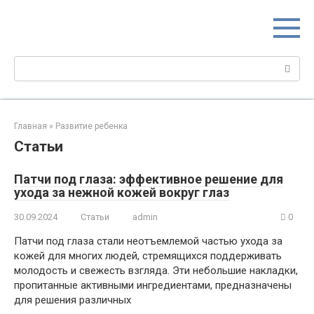
Перейти
МИР МАМ
к
Портал для настоящих мам
контенту
Поиск:
Главная
»
Развитие ребенка
Статьи
Патчи под глаза: эффективное решение для
ухода за нежной кожей вокруг глаз
30.09.2024
Статьи
admin
0
Патчи под глаза стали неотъемлемой частью ухода за
кожей для многих людей, стремящихся поддерживать
молодость и свежесть взгляда. Эти небольшие накладки,
пропитанные активными ингредиентами, предназначены
для решения различных