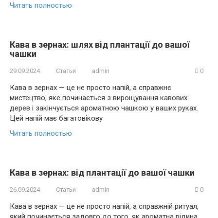
Читать полностью
Кава в зернах: шлях від плантації до вашої
чашки
29.09.2024
Статьи
admin
0
Кава в зернах — це не просто напій, а справжнє
мистецтво, яке починається з вирощування кавових
дерев і закінчується ароматною чашкою у ваших руках.
Цей напій має багатовікову
Читать полностью
Кава в зернах: від плантації до вашої чашки
26.09.2024
Статьи
admin
0
Кава в зернах — це не просто напій, а справжній ритуал,
який починається задовго до того, як ароматна рідина