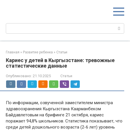
Перейти
МИР МАМ
к
Портал для настоящих мам
контенту
Поиск:
Главная
»
Развитие ребенка
»
Статьи
Кариес у детей в Кыргызстане: тревожные
статистические данные
Опубликовано:
21.10.2025
Статьи
По информации, озвученной заместителем министра
здравоохранения Кыргызстана Каарманбеком
Байдавлетовым на брифинге 21 октября, кариес
поражает 94,8% школьников. Статистика показывает, что
среди детей дошкольного возраста (2-6 лет) уровень