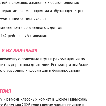
етей в сложных жизненных обстоятельствах.
нтерактивные мероприятия и обучающие игры.
сов в школе Нинькхань 1.
тавила почти 50 миллионов донгов.
 142 ребенка в 6 филиалах.
и их значение
ключающую полезные игры и рекомендации по
астию в дорожном движении. Все материалы были
овало усвоению информации и формированию
твия
ку и ремонт классных комнат в школе Нинькхань
ого бедствия 2025 года многие здания пришли в