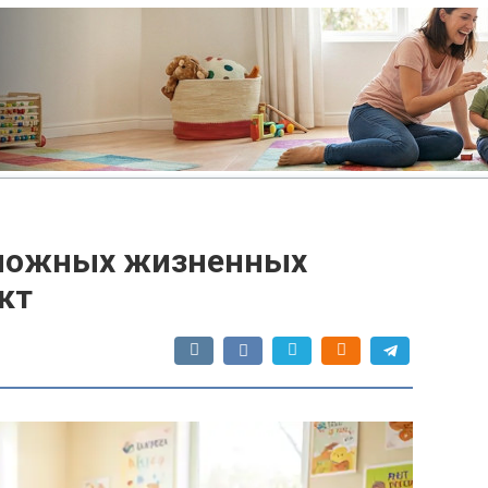
сложных жизненных
кт