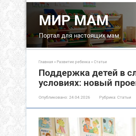
Перейти
к
МИР МАМ
контенту
Портал для настоящих мам
Главная
»
Развитие ребенка
»
Статьи
Поддержка детей в 
условиях: новый прое
Опубликовано:
24.04.2026
Рубрика:
Статьи