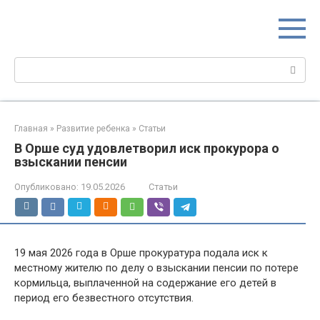
Перейти
МИР МАМ
к
Портал для настоящих мам
контенту
Поиск:
Главная
»
Развитие ребенка
»
Статьи
В Орше суд удовлетворил иск прокурора о
взыскании пенсии
Опубликовано:
19.05.2026
Статьи
19 мая 2026 года в Орше прокуратура подала иск к
местному жителю по делу о взыскании пенсии по потере
кормильца, выплаченной на содержание его детей в
период его безвестного отсутствия.