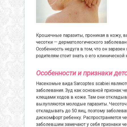
Крошечные паразиты, проникая в кожу, 
чесотки — дерматологического заболевания
Особенность недуга в том, что он заразе
родителям стоит знать о его клинической к
Особенности и признаки дет
Насекомые вида Sarcoptes scabiei являю
заболевания. Зуд как основной признак ч
клещами ходов в коже. Там они откладыв
вылупляются молодые паразиты. Чесоточн
откладывать до 50 яиц, поэтому заболева
дискомфорт ребенку. Распространяется ч
заболевшим замечают у себя признаки че