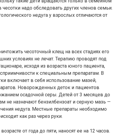
кольку такие дети вращаются только в семейном
в чесотки надо обследовать других членов семьи.
тологического недуга у взрослых отличаются от
чтожить чесоточный клещ на всех стадиях его
ашних условиях не лечат. Терапию проводят под
ационаре, исходя из возраста юного пациента,
восприимчивости к специальным препаратам. В
тки включает в себя использование мазей,
паратов. Новорожденных деток и пациентов
ржанием осадочной серы. Детей от 3 месяцев до
ам не назначают бензилбензоат и серную мазь —
ечения недуга. Местные препараты необходимо
исходит как раз через руки.
расте от года до пяти, наносят ее на 12 часов.