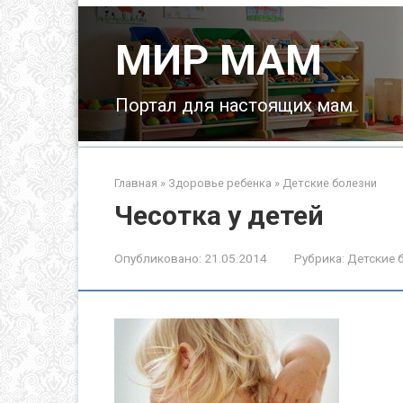
Перейти
к
МИР МАМ
контенту
Портал для настоящих мам
Главная
»
Здоровье ребенка
»
Детские болезни
Чесотка у детей
Опубликовано:
21.05.2014
Рубрика:
Детские 