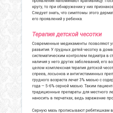
проявления напоминают крапивницу. Пос
кругу, то при обнаружении у них признако
Следует знать, что симптомы этого дерма
его проявлений у ребенка.
Терапия детской чесотки
Современные медикаменты позволяют уни
развития. У грудных детей чесотку в дом
систематическим контролем педиатра в ст
наличия у него других заболеваний, его 
целом комплексная терапия детской чесо
спреев, лосьонов и антигистаминных пре
грудного возраста лечат 3% мазью с соде
года — 5-6% серной мазью. Таким пациент
традиционные препараты для местного л
наносить в перчатках, ведь заражение про
Серную мазь прописывают ребятишкам в воз