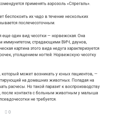
екомендуется применять аэрозоль «Спрегаль».
т беспокоить их чадо в течение нескольких
азывается послечесоточным.
ся еще один вид чесотки — норвежская. Она
м иммунитетом, страдающими ВИЧ, даунов,
еская картина этого вида недуга характеризуется
рочек, утолщением ногтей. Норвежскую чесотку
, который может возникать у юных пациентов, —
зитирующий на домашних животных. Попадая на
ать расчесы. Но такой паразит к воспроизводству
уд после контакта с больным животным у малыша
псевдочесотки не требуется.
0