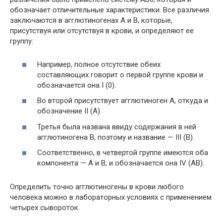
обозначает отличительные характеристики. Все различия
заключаются в агглютиногенах А и В, которые,
присутствуя или отсутствуя в крови, и определяют ее
группу:
Например, полное отсутствие обеих
составляющих говорит о первой группе крови и
обозначается она I (0).
Во второй присутствует агглютиноген А, откуда и
обозначение II (А).
Третья была названа ввиду содержания в ней
агглютиногена В, поэтому и название — III (В).
Соответственно, в четвертой группе имеются оба
компонента — А и В, и обозначается она IV (АВ).
Определить точно агглютиногены в крови любого
человека можно в лабораторных условиях с применением
четырех сывороток.