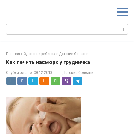
Перейти
МИР МАМ
к
Портал для настоящих мам
контенту
Поиск:
Главная
»
Здоровье ребенка
»
Детские болезни
Как лечить насморк у грудничка
Опубликовано:
08.12.2013
Детские болезни