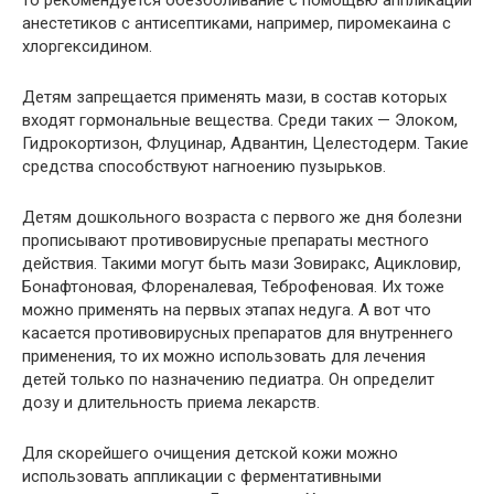
то рекомендуется обезболивание с помощью аппликации
анестетиков с антисептиками, например, пиромекаина с
хлоргексидином.
Детям запрещается применять мази, в состав которых
входят гормональные вещества. Среди таких — Элоком,
Гидрокортизон, Флуцинар, Адвантин, Целестодерм. Такие
средства способствуют нагноению пузырьков.
Детям дошкольного возраста с первого же дня болезни
прописывают противовирусные препараты местного
действия. Такими могут быть мази Зовиракс, Ацикловир,
Бонафтоновая, Флореналевая, Теброфеновая. Их тоже
можно применять на первых этапах недуга. А вот что
касается противовирусных препаратов для внутреннего
применения, то их можно использовать для лечения
детей только по назначению педиатра. Он определит
дозу и длительность приема лекарств.
Для скорейшего очищения детской кожи можно
использовать аппликации с ферментативными