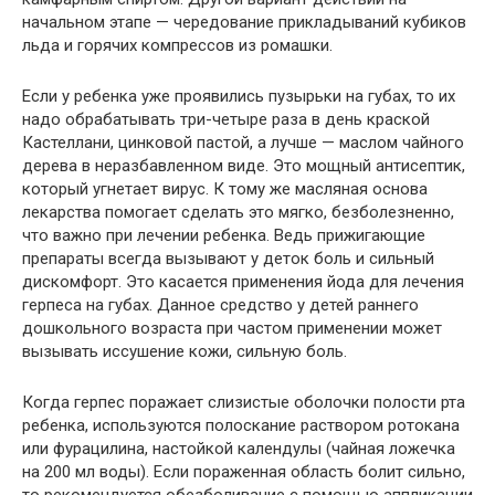
начальном этапе — чередование прикладываний кубиков
льда и горячих компрессов из ромашки.
Если у ребенка уже проявились пузырьки на губах, то их
надо обрабатывать три-четыре раза в день краской
Кастеллани, цинковой пастой, а лучше — маслом чайного
дерева в неразбавленном виде. Это мощный антисептик,
который угнетает вирус. К тому же масляная основа
лекарства помогает сделать это мягко, безболезненно,
что важно при лечении ребенка. Ведь прижигающие
препараты всегда вызывают у деток боль и сильный
дискомфорт. Это касается применения йода для лечения
герпеса на губах. Данное средство у детей раннего
дошкольного возраста при частом применении может
вызывать иссушение кожи, сильную боль.
Когда герпес поражает слизистые оболочки полости рта
ребенка, используются полоскание раствором ротокана
или фурацилина, настойкой календулы (чайная ложечка
на 200 мл воды). Если пораженная область болит сильно,