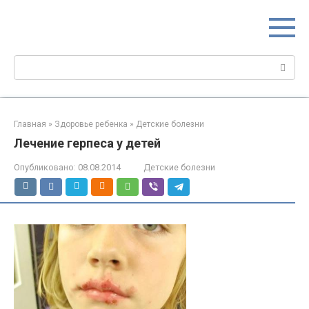
Перейти
МИР МАМ
к
Портал для настоящих мам
контенту
Поиск:
Главная
»
Здоровье ребенка
»
Детские болезни
Лечение герпеса у детей
Опубликовано:
08.08.2014
Детские болезни