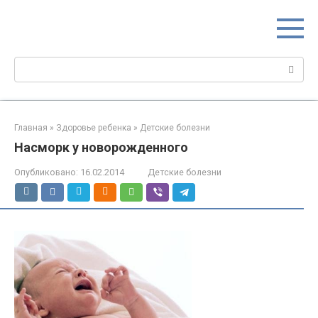
Перейти
МИР МАМ
к
Портал для настоящих мам
контенту
Поиск:
Главная
»
Здоровье ребенка
»
Детские болезни
Насморк у новорожденного
Опубликовано:
16.02.2014
Детские болезни