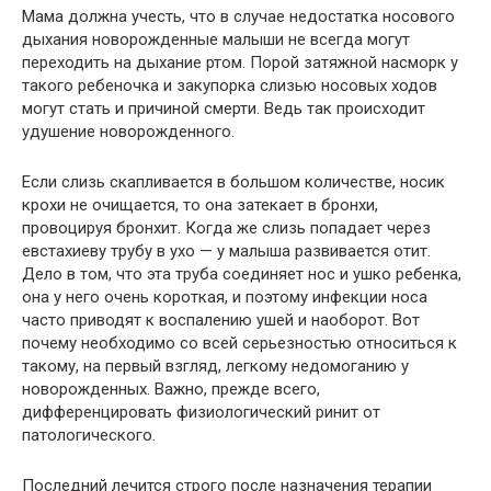
Мама должна учесть, что в случае недостатка носового
дыхания новорожденные малыши не всегда могут
переходить на дыхание ртом. Порой затяжной насморк у
такого ребеночка и закупорка слизью носовых ходов
могут стать и причиной смерти. Ведь так происходит
удушение новорожденного.
Если слизь скапливается в большом количестве, носик
крохи не очищается, то она затекает в бронхи,
провоцируя бронхит. Когда же слизь попадает через
евстахиеву трубу в ухо — у малыша развивается отит.
Дело в том, что эта труба соединяет нос и ушко ребенка,
она у него очень короткая, и поэтому инфекции носа
часто приводят к воспалению ушей и наоборот. Вот
почему необходимо со всей серьезностью относиться к
такому, на первый взгляд, легкому недомоганию у
новорожденных. Важно, прежде всего,
дифференцировать физиологический ринит от
патологического.
Последний лечится строго после назначения терапии