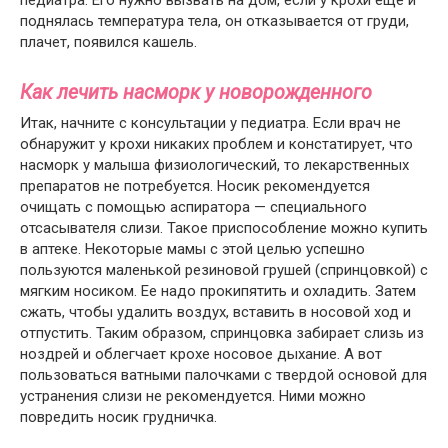
педиатра. Его нужно вызвать на дом, если у крохи еще и
поднялась температура тела, он отказывается от груди,
плачет, появился кашель.
Как лечить насморк у новорожденного
Итак, начните с консультации у педиатра. Если врач не
обнаружит у крохи никаких проблем и констатирует, что
насморк у малыша физиологический, то лекарственных
препаратов не потребуется. Носик рекомендуется
очищать с помощью аспиратора — специального
отсасывателя слизи. Такое приспособление можно купить
в аптеке. Некоторые мамы с этой целью успешно
пользуются маленькой резиновой грушей (спринцовкой) с
мягким носиком. Ее надо прокипятить и охладить. Затем
сжать, чтобы удалить воздух, вставить в носовой ход и
отпустить. Таким образом, спринцовка забирает слизь из
ноздрей и облегчает крохе носовое дыхание. А вот
пользоваться ватными палочками с твердой основой для
устранения слизи не рекомендуется. Ними можно
повредить носик грудничка.