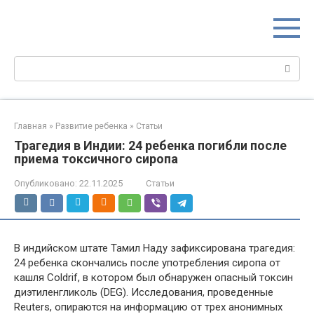
Перейти
МИР МАМ
к
Портал для настоящих мам
контенту
Поиск:
Главная
»
Развитие ребенка
»
Статьи
Трагедия в Индии: 24 ребенка погибли после
приема токсичного сиропа
Опубликовано:
22.11.2025
Статьи
В индийском штате Тамил Наду зафиксирована трагедия:
24 ребенка скончались после употребления сиропа от
кашля Coldrif, в котором был обнаружен опасный токсин
диэтиленгликоль (DEG). Исследования, проведенные
Reuters, опираются на информацию от трех анонимных