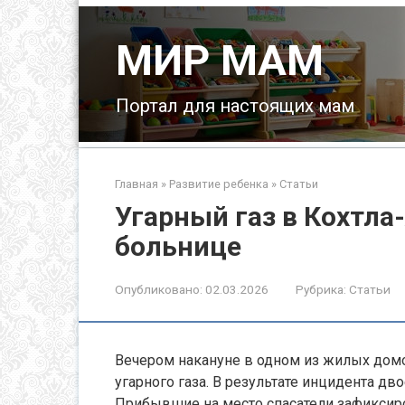
Перейти
к
МИР МАМ
контенту
Портал для настоящих мам
Главная
»
Развитие ребенка
»
Статьи
Угарный газ в Кохтла-
больнице
Опубликовано:
02.03.2026
Рубрика:
Статьи
Вечером накануне в одном из жилых домо
угарного газа. В результате инцидента дв
Прибывшие на место спасатели зафиксиро