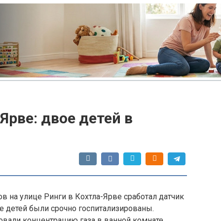
Ярве: двое детей в
в на улице Ринги в Кохтла-Ярве сработал датчик
ое детей были срочно госпитализированы.
вали концентрацию газа в ванной комнате,