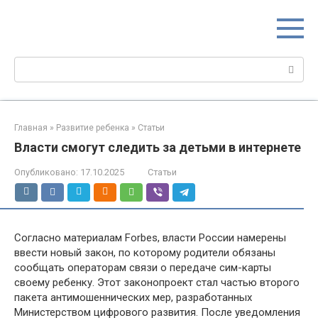
Перейти
МИР МАМ
к
Портал для настоящих мам
контенту
Поиск:
Главная
»
Развитие ребенка
»
Статьи
Власти смогут следить за детьми в интернете
Опубликовано:
17.10.2025
Статьи
Согласно материалам Forbes, власти России намерены
ввести новый закон, по которому родители обязаны
сообщать операторам связи о передаче сим-карты
своему ребенку. Этот законопроект стал частью второго
пакета антимошеннических мер, разработанных
Министерством цифрового развития. После уведомления