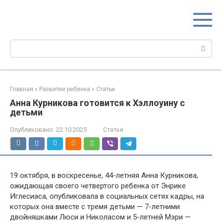
Перейти
МИР МАМ
к
Портал для настоящих мам
контенту
Поиск:
Главная
»
Развитие ребенка
»
Статьи
Анна Курникова готовится к Хэллоуину с
детьми
Опубликовано:
22.10.2025
Статьи
19 октября, в воскресенье, 44-летняя Анна Курникова,
ожидающая своего четвертого ребенка от Энрике
Иглесиаса, опубликовала в социальных сетях кадры, на
которых она вместе с тремя детьми — 7-летними
двойняшками Люси и Николасом и 5-летней Мэри —