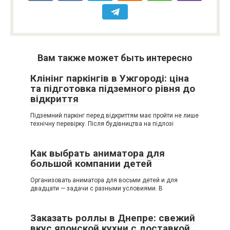
Вам также может быть интересно
Клінінг паркінгів в Ужгороді: ціна
та підготовка підземного рівня до
відкриття
Підземний паркінг перед відкриттям має пройти не лише
технічну перевірку. Після будівництва на підлозі
Как выбрать аниматора для
большой компании детей
Организовать аниматора для восьми детей и для
двадцати — задачи с разными условиями. В
Заказать роллы в Днепре: свежий
вкус японской кухни с доставкой