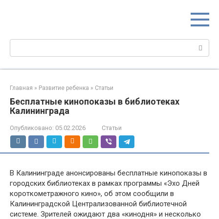
Перейти
МИР МАМ
к
Портал для настоящих мам
контенту
Поиск:
Главная
»
Развитие ребенка
»
Статьи
Бесплатные кинопоказы в библиотеках
Калининграда
Опубликовано:
05.02.2026
Статьи
В Калининграде анонсированы бесплатные кинопоказы в
городских библиотеках в рамках программы «Эхо Дней
короткометражного кино», об этом сообщили в
Калининградской Централизованной библиотечной
системе. Зрителей ожидают два «кинодня» и несколько