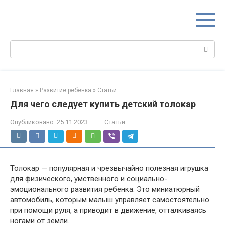
Перейти
МИР МАМ
к
Портал для настоящих мам
контенту
Поиск:
Главная
»
Развитие ребенка
»
Статьи
Для чего следует купить детский толокар
Опубликовано:
25.11.2023
Статьи
Толокар — популярная и чрезвычайно полезная игрушка
для физического, умственного и социально-
эмоционального развития ребенка. Это миниатюрный
автомобиль, которым малыш управляет самостоятельно
при помощи руля, а приводит в движение, отталкиваясь
ногами от земли.