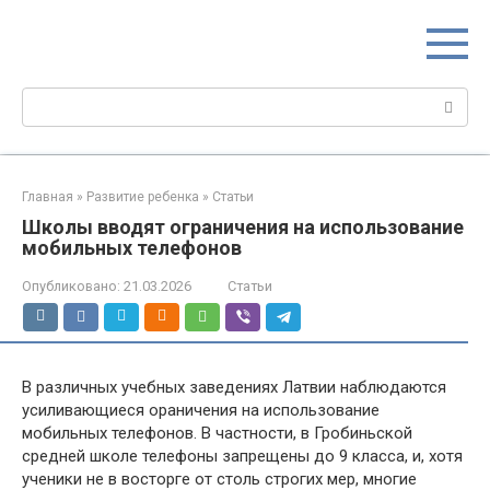
Перейти
МИР МАМ
к
Портал для настоящих мам
контенту
Поиск:
Главная
»
Развитие ребенка
»
Статьи
Школы вводят ограничения на использование
мобильных телефонов
Опубликовано:
21.03.2026
Статьи
В различных учебных заведениях Латвии наблюдаются
усиливающиеся ораничения на использование
мобильных телефонов. В частности, в Гробиньской
средней школе телефоны запрещены до 9 класса, и, хотя
ученики не в восторге от столь строгих мер, многие