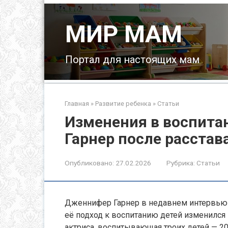
Перейти
к
МИР МАМ
контенту
Портал для настоящих мам
Главная
»
Развитие ребенка
»
Статьи
Изменения в воспита
Гарнер после расста
Опубликовано:
27.02.2026
Рубрика:
Статьи
Дженнифер Гарнер в недавнем интервью на
её подход к воспитанию детей изменился 
актриса, воспитывающая троих детей — 2