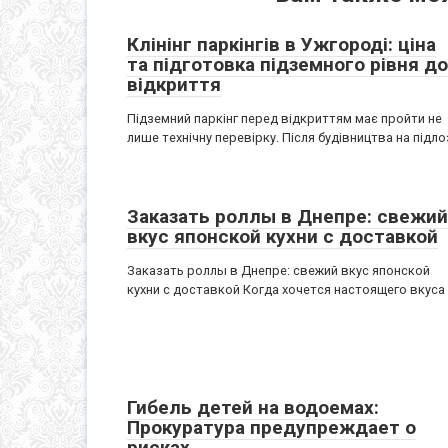
Клінінг паркінгів в Ужгороді: ціна
та підготовка підземного рівня до
відкриття
Підземний паркінг перед відкриттям має пройти не
лише технічну перевірку. Після будівництва на підло
Заказать роллы в Днепре: свежий
вкус японской кухни с доставкой
Заказать роллы в Днепре: свежий вкус японской
кухни с доставкой Когда хочется настоящего вкуса
Гибель детей на водоемах:
Прокуратура предупреждает о
рисках