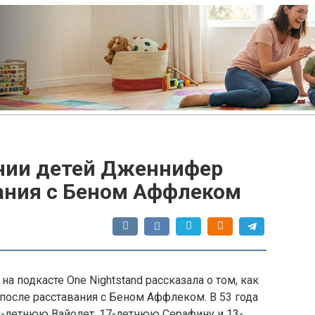
нии детей Дженнифер
вания с Беном Аффлеком
 подкасте One Nightstand рассказала о том, как
после расставания с Беном Аффлеком. В 53 года
0-летнюю Вайолет, 17-летнюю Серафину и 13-