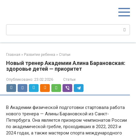
Перейти
МИР МАМ
к
Портал для настоящих мам
контенту
Поиск:
Главная
»
Развитие ребенка
»
Статьи
Новый тренер Академии Алина Барановская:
здоровье детей — приоритет
Опубликовано:
23.02.2026
Статьи
В Академии физической подготовки стартовала работа
нового тренера — Алины Барановской из Санкт-
Петербурга. Она является призером чемпионатов России
по академической гребле, проходивших в 2022, 2023 и
2024 годах, а также мастером спорта международного