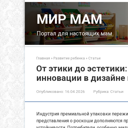
Перейти
к
МИР МАМ
контенту
Портал для настоящих мам
Главная
»
Развитие ребенка
»
Статьи
От этики до эстетики
инновации в дизайне
Опубликовано:
16.04.2026
Рубрика:
Статьи
Индустрия премиальной упаковки пережи
представления о роскоши дополняются пр
устойчивости. Потребители, особенно мил