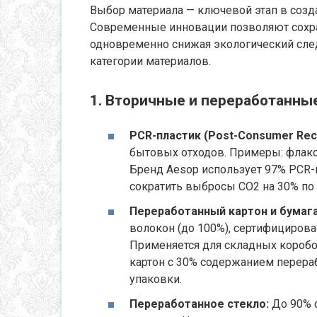
Выбор материала — ключевой этап в созд
Современные инновации позволяют сохра
одновременно снижая экологический сле
категории материалов.
1. Вторичные и переработанны
PCR-пластик (Post-Consumer Recy
бытовых отходов. Примеры: флако
Бренд Aesop использует 97% PCR-п
сократить выбросы CO2 на 30% по
Переработанный картон и бумага
волокон (до 100%), сертифицирован
Применяется для складных коробок
картон с 30% содержанием перер
упаковки.
Переработанное стекло:
До 90% с