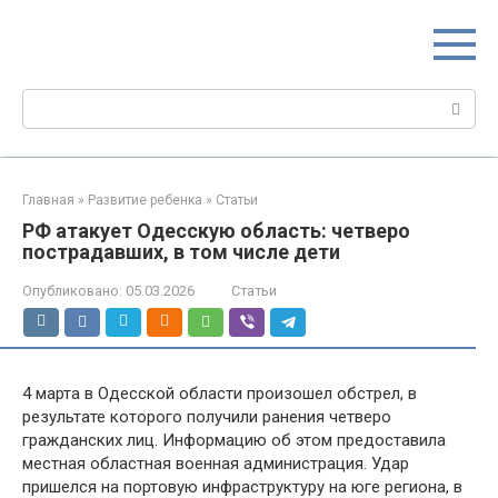
Перейти
МИР МАМ
к
Портал для настоящих мам
контенту
Поиск:
Главная
»
Развитие ребенка
»
Статьи
РФ атакует Одесскую область: четверо
пострадавших, в том числе дети
Опубликовано:
05.03.2026
Статьи
4 марта в Одесской области произошел обстрел, в
результате которого получили ранения четверо
гражданских лиц. Информацию об этом предоставила
местная областная военная администрация. Удар
пришелся на портовую инфраструктуру на юге региона, в