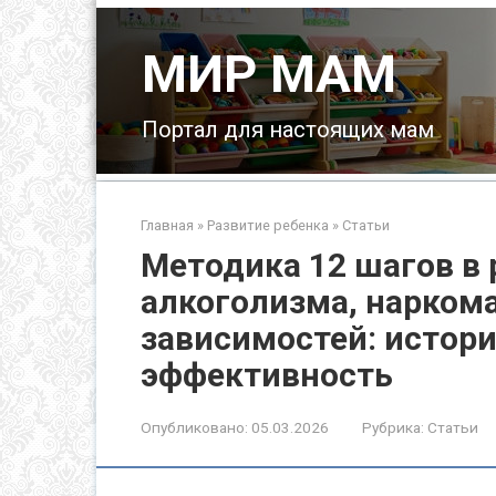
Перейти
к
МИР МАМ
контенту
Портал для настоящих мам
Главная
»
Развитие ребенка
»
Статьи
Методика 12 шагов в 
алкоголизма, наркома
зависимостей: истор
эффективность
Опубликовано:
05.03.2026
Рубрика:
Статьи