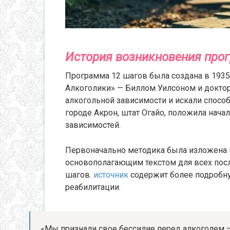
История возникновения про
Программа 12 шагов была создана в 193
Алкоголики» — Биллом Уилсоном и докто
алкогольной зависимости и искали способ
городе Акрон, штат Огайо, положила нач
зависимостей.
Первоначально методика была изложена в
основополагающим текстом для всех пос
шагов.
источник
содержит более подробн
реабилитации.
«Мы признали свое бессилие перед алкоголем —