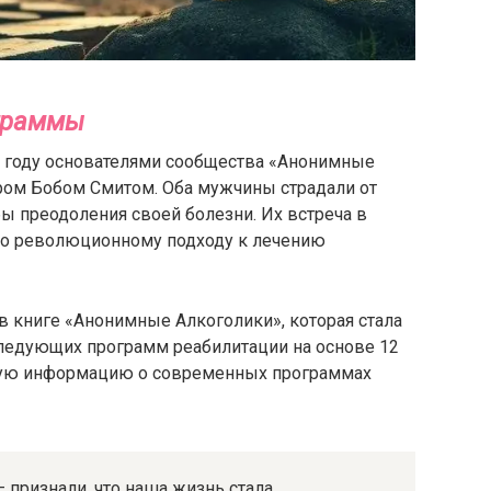
граммы
5 году основателями сообщества «Анонимные
ром Бобом Смитом. Оба мужчины страдали от
ы преодоления своей болезни. Их встреча в
ало революционному подходу к лечению
 книге «Анонимные Алкоголики», которая стала
ледующих программ реабилитации на основе 12
ую информацию о современных программах
 признали, что наша жизнь стала