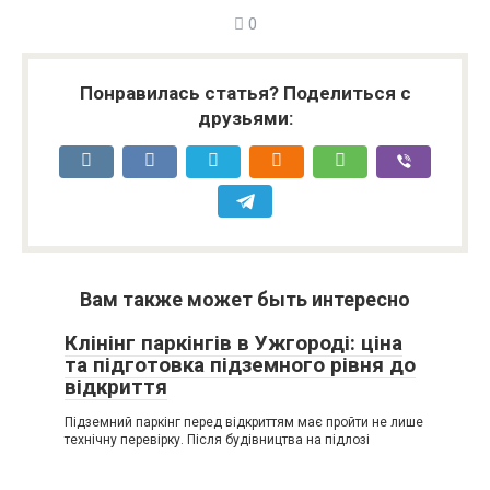
0
Понравилась статья? Поделиться с
друзьями:
Вам также может быть интересно
Клінінг паркінгів в Ужгороді: ціна
та підготовка підземного рівня до
відкриття
Підземний паркінг перед відкриттям має пройти не лише
технічну перевірку. Після будівництва на підлозі