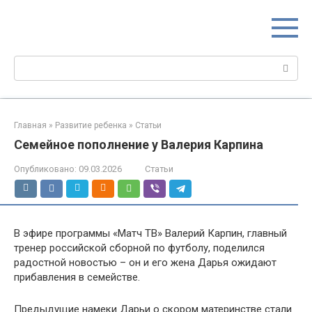
Перейти
МИР МАМ
к
Портал для настоящих мам
контенту
Поиск:
Главная
»
Развитие ребенка
»
Статьи
Семейное пополнение у Валерия Карпина
Опубликовано:
09.03.2026
Статьи
В эфире программы «Матч ТВ» Валерий Карпин, главный
тренер российской сборной по футболу, поделился
радостной новостью – он и его жена Дарья ожидают
прибавления в семействе.
Предыдущие намеки Дарьи о скором материнстве стали