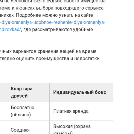
м не беспокоиться о судьбе своего имущества.
еме и нюансах выбора подходящего сервиса
никах. Подробнее можно узнать на сайте
-dlya-xraneniya-udobnoe-reshenie-dlya-xraneniya-
ndirovkax/
, где рассматриваются удобные
ичных вариантов хранения вещей на время
аглядно оценить преимущества и недостатки
Квартира
Индивидуальный бокс
друзей
Бесплатно
Платная аренда
(обычно)
Высокая (охрана,
Средняя
камеры)