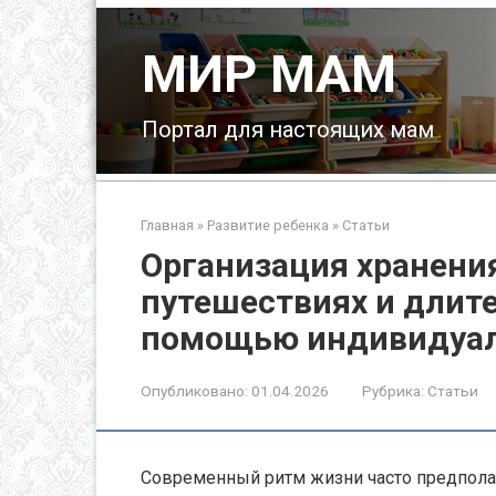
Перейти
к
МИР МАМ
контенту
Портал для настоящих мам
Главная
»
Развитие ребенка
»
Статьи
Организация хранени
путешествиях и длит
помощью индивидуал
Опубликовано:
01.04.2026
Рубрика:
Статьи
Современный ритм жизни часто предпола