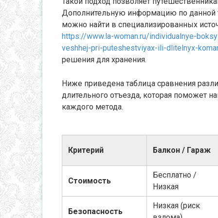
Такой подход позволяет путешественника
Дополнительную информацию по данной т
можно найти в специализированных источ
https://www.la-woman.ru/individualnye-boksy
veshhej-pri-puteshestviyax-ili-dlitelnyx-koma
решения для хранения.
Ниже приведена таблица сравнения разл
длительного отъезда, которая поможет н
каждого метода.
Критерий
Балкон / Гараж
Бесплатно /
Стоимость
Низкая
Низкая (риск
Безопасность
взлома)