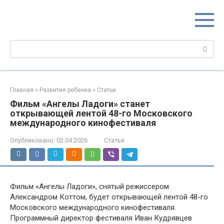
Перейти
МИР МАМ
к
Портал для настоящих мам
контенту
Поиск:
Главная
»
Развитие ребенка
»
Статьи
Фильм «Ангелы Ладоги» станет
открывающей лентой 48-го Московского
международного кинофестиваля
Опубликовано:
02.04.2026
Статьи
Фильм «Ангелы Ладоги», снятый режиссером
Александром Коттом, будет открывающей лентой 48-го
Московского международного кинофестиваля.
Программный директор фестиваля Иван Кудрявцев