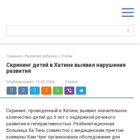
Перейти
МИР МАМ
к
Портал для настоящих мам
контенту
Поиск:
Главная
»
Развитие ребенка
»
Статьи
Скрининг детей в Хатине выявил нарушения
развития
Опубликовано:
13.05.2026
Статьи
Скрининг, проведенный в Хатине, выявил значительное
количество детей до 6 лет с задержкой речевого
развития и гиперактивностью. Реабилитационная
больница Ха Тинь совместно с медицинским пунктом
коммуны Кам Чунг организовала обследование для