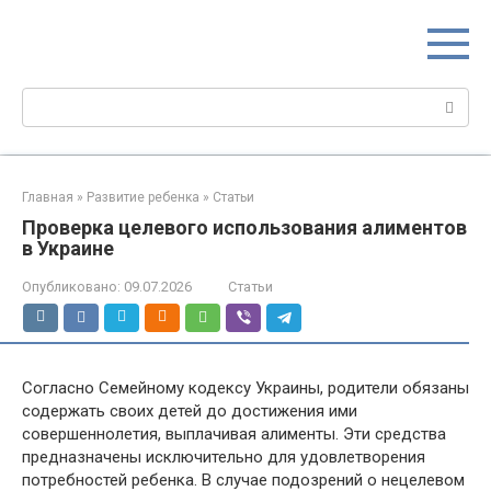
Перейти
МИР МАМ
к
Портал для настоящих мам
контенту
Поиск:
Главная
»
Развитие ребенка
»
Статьи
Проверка целевого использования алиментов
в Украине
Опубликовано:
09.07.2026
Статьи
Согласно Семейному кодексу Украины, родители обязаны
содержать своих детей до достижения ими
совершеннолетия, выплачивая алименты. Эти средства
предназначены исключительно для удовлетворения
потребностей ребенка. В случае подозрений о нецелевом