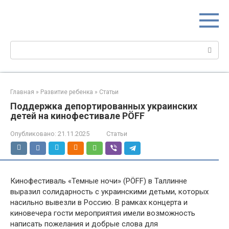
Перейти
МИР МАМ
к
Портал для настоящих мам
контенту
Поиск:
Главная
»
Развитие ребенка
»
Статьи
Поддержка депортированных украинских
детей на кинофестивале PÖFF
Опубликовано:
21.11.2025
Статьи
Кинофестиваль «Темные ночи» (PÖFF) в Таллинне
выразил солидарность с украинскими детьми, которых
насильно вывезли в Россию. В рамках концерта и
киновечера гости мероприятия имели возможность
написать пожелания и добрые слова для