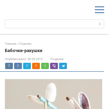
Перейти
МИР МАМ
к
Портал для настоящих мам
контенту
Поиск:
Главная
»
Поделки
Бабочки-ракушки
Опубликовано:
03.03.2015
Поделки