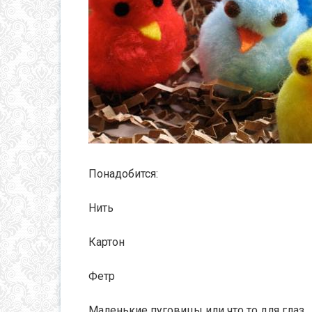
Понадобится:
Нить
Картон
Фетр
Маленькие пуговицы или что то для глаз