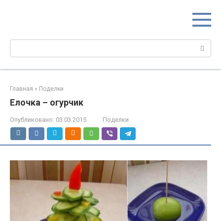
Перейти
МИР МАМ
к
Портал для настоящих мам
контенту
Поиск:
Главная
»
Поделки
Елочка – огурчик
Опубликовано:
03.03.2015
Поделки