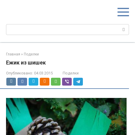
Перейти
МИР МАМ
к
Портал для настоящих мам
контенту
Поиск:
Главная
»
Поделки
Ежик из шишек
Опубликовано:
04.03.2015
Поделки