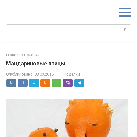
Перейти
МИР МАМ
к
Портал для настоящих мам
контенту
Поиск:
Главная
»
Поделки
Мандариновые птицы
Опубликовано:
03.03.2015
Поделки