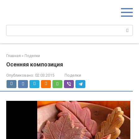
Перейти
МИР МАМ
к
Портал для настоящих мам
контенту
Поиск:
Главная
»
Поделки
Осенняя композиция
Опубликовано:
02.03.2015
Поделки