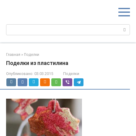
Перейти
МИР МАМ
к
Портал для настоящих мам
контенту
Поиск:
Главная
»
Поделки
Поделки из пластилина
Опубликовано:
03.03.2015
Поделки