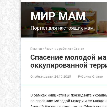
Перейти
к
МИР МАМ
контенту
Портал для настоящих мам
Главная
»
Развитие ребенка
»
Статьи
Спасение молодой мат
оккупированной терр
Опубликовано:
24.10.2025
Рубрика:
Статьи
В рамках инициативы президента Украины
по спасению молодой матери и ее младен
Андрей Ермак, руководитель Офиса прези