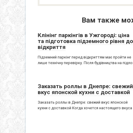
Вам также мо
Клінінг паркінгів в Ужгороді: ціна
та підготовка підземного рівня до
відкриття
Підземний паркінг перед відкриттям має пройти не
лише технічну перевірку. Після будівництва на підло
Заказать роллы в Днепре: свежий
вкус японской кухни с доставкой
Заказать роллы в Днепре: свежий вкус японской
кухни с доставкой Когда хочется настоящего вкуса