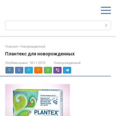
Перейти
МИР МАМ
к
Портал для настоящих мам
контенту
Поиск:
Главная
»
Новорожденный
Плантекс для новорожденных
Опубликовано:
18.11.2013
Новорожденный