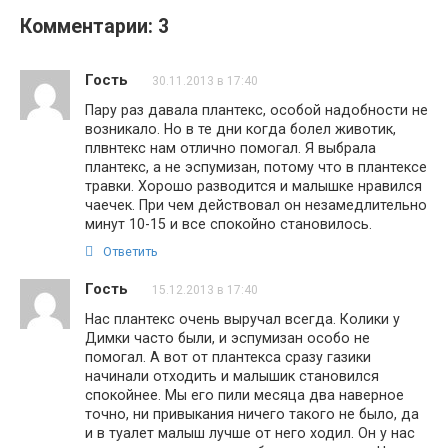
Комментарии: 3
Гость
30.11.2013 в 17:40
Пару раз давала плантекс, особой надобности не
возникало. Но в те дни когда болел животик,
плвнтекс нам отлично помогал. Я выбрала
плантекс, а не эспумизан, потому что в плантексе
травки. Хорошо разводится и малышке нравился
чаечек. При чем действовал он незамедлительно
минут 10-15 и все спокойно становилось.
Ответить
Гость
15.12.2013 в 17:40
Нас плантекс очень выручал всегда. Колики у
Димки часто были, и эспумизан особо не
помогал. А вот от плантекса сразу газики
начинали отходить и малышик становился
спокойнее. Мы его пили месяца два наверное
точно, ни привыкания ничего такого не было, да
и в туалет малыш лучше от него ходил. Он у нас