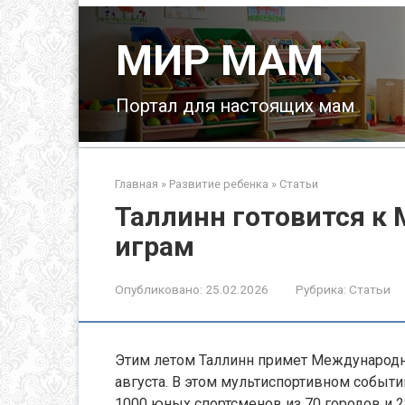
Перейти
к
МИР МАМ
контенту
Портал для настоящих мам
Главная
»
Развитие ребенка
»
Статьи
Таллинн готовится 
играм
Опубликовано:
25.02.2026
Рубрика:
Статьи
Этим летом Таллинн примет Международны
августа. В этом мультиспортивном событи
1000 юных спортсменов из 70 городов и 2