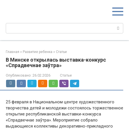
Перейти
МИР МАМ
к
Портал для настоящих мам
контенту
Поиск:
Главная
»
Развитие ребенка
»
Статьи
В Минске открылась выставка-конкурс
«Спрадвечнае заўтра»
Опубликовано:
26.02.2026
Статьи
25 февраля в Национальном центре художественного
творчества детей и молодежи состоялось торжественное
открытие республиканской выставки-конкурса
«Спрадвечнае заўтра». Мероприятие собрало
выдающиеся коллективы декоративно-прикладного