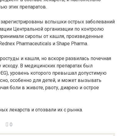
ью этих препаратов.
и зарегистрированы вспышки острых заболеваний
мации Центральной организации по контролю
 принимали сиропы от кашля, произведенные
Rednex Pharmaceuticals и Shape Pharma.
ростуды и кашля, но вскоре развилась почечная
у исходу. В медицинских препаратах был
DEG), уровень которого превышал допустимую
асно, особенно для детей, и может вызывать
ая боли в животе, рвоту, диарею и острое
ых лекарств и отозвали их с рынка.
0