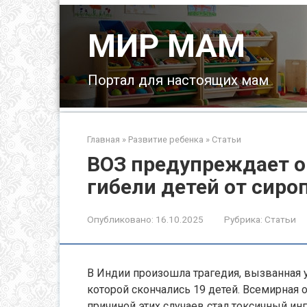
Перейти
к
МИР МАМ
контенту
Портал для настоящих мам
Главная
»
Развитие ребенка
»
Статьи
ВОЗ предупреждает о 
гибели детей от сиро
Опубликовано:
16.10.2025
Рубрика:
Статьи
В Индии произошла трагедия, вызванная у
которой скончались 19 детей. Всемирная 
причиной этих случаев стал токсичный инг