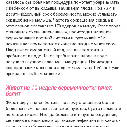
казалось бы, обычная процедура помогает уберечь мать
с ребенком от выкидыша, замирания плода. При УЗИ в
десятинедельный срок беременности, можно услышать
сердцебиение малыша. Частота сокращения сердца в
этот период составляет 170 ударов за минуту. Рост плода
становится очень интенсивным, происходит активное
формирование костной системы и сухожилий. УЗИ
показывает почти полное сходство плода с человеком.
Плод имеет сморщенный вид, так как постоянно
пребывает в воде. Такое пребывание плода в воде
получило научное название – мацерация. Происходит
формирование коленок и лодыжек малыша. Ребенок уже
прекрасно сгибает коленки
Живот на 10 неделе беременности: тянет,
болит
Живот округляется больше, поэтому становится более
болезненным, появляется такое чувство, будто на животе
не хватает кожи. Иногда болевые и тянущие ощущения,
связанные с наличием в организме инфекции или какого-
то другого заболевания. Но в основном, на десятой