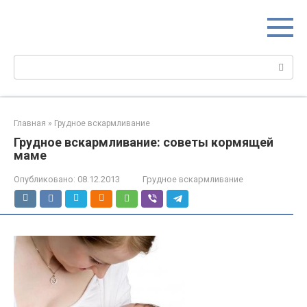
Перейти
МИР МАМ
к
Портал для настоящих мам
контенту
Поиск:
Главная
»
Грудное вскармливание
Грудное вскармливание: советы кормящей
маме
Опубликовано:
08.12.2013
Грудное вскармливание