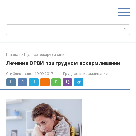
Перейти
МИР МАМ
к
Портал для настоящих мам
контенту
Поиск:
Главная
»
Грудное вскармливание
Лечение ОРВИ при грудном вскармливании
Опубликовано:
19.09.2017
Грудное вскармливание