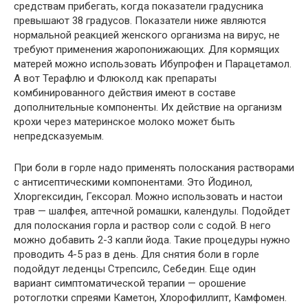
средствам прибегать, когда показатели градусника
превышают 38 градусов. Показатели ниже являются
нормальной реакцией женского организма на вирус, не
требуют применения жаропонижающих. Для кормящих
матерей можно использовать Ибупрофен и Парацетамол.
А вот Терафлю и Флюколд как препараты
комбинированного действия имеют в составе
дополнительные компоненты. Их действие на организм
крохи через материнское молоко может быть
непредсказуемым.
При боли в горле надо применять полоскания растворами
с антисептическими компонентами. Это Йодинол,
Хлоргексидин, Гексорал. Можно использовать и настои
трав — шалфея, аптечной ромашки, календулы. Подойдет
для полоскания горла и раствор соли с содой. В него
можно добавить 2-3 капли йода. Такие процедуры нужно
проводить 4-5 раз в день. Для снятия боли в горле
подойдут леденцы Стрепсилс, Себедин. Еще один
вариант симптоматической терапии — орошение
ротоглотки спреями Каметон, Хлорофиллипт, Камфомен.