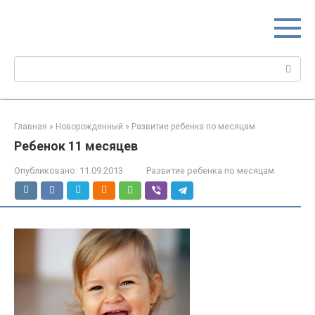
Перейти
МИР МАМ
к
Портал для настоящих мам
контенту
Поиск:
Главная
»
Новорожденный
»
Развитие ребенка по месяцам
Ребенок 11 месяцев
Опубликовано:
11.09.2013
Развитие ребенка по месяцам