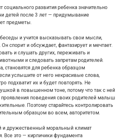
нт социального развития ребенка значительно
чи детей после 3 лет — придумывание
ет предметы.
 беседы и учится высказывать свои мысли,
Он спорит и обсуждает, фантазирует и мечтает.
овать и слушать других, переживать и
ивотными и следовать запретам родителей.
а, становятся для ребенка образцом
 если услышите от него некрасивые слова,
ро подхватит их и будет повторять. Не
бушкой в повышенном тоне, потому что так с ней
ые проявления поведения своих родителей малыш
жительные. Поэтому старайтесь контролировать
ительным образцом во всем, авторитетом.
й и дружественный моральный климат
я. Все это — кирпичики фундамента