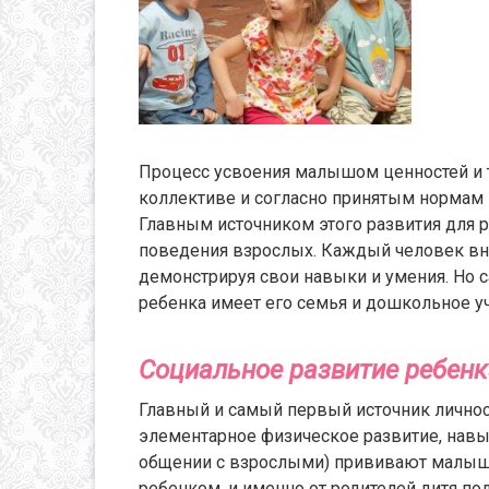
Процесс усвоения малышом ценностей и т
коллективе и согласно принятым нормам
Главным источником этого развития для 
поведения взрослых. Каждый человек вно
демонстрируя свои навыки и умения. Но 
ребенка имеет его семья и дошкольное у
Социальное развитие ребенка
Главный и самый первый источник личнос
элементарное физическое развитие, навык
общении с взрослыми) прививают малышу 
ребенком, и именно от родителей дитя п