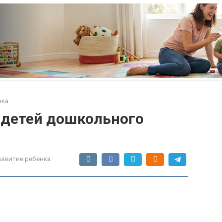
нка
 детей дошкольного
азвитие ребенка