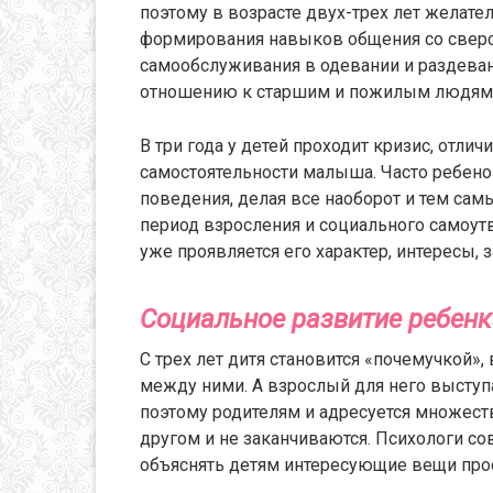
поэтому в возрасте двух-трех лет желател
формирования навыков общения со сверс
самообслуживания в одевании и раздеван
отношению к старшим и пожилым людям
В три года у детей проходит кризис, отли
самостоятельности малыша. Часто ребенок
поведения, делая все наоборот и тем сам
период взросления и социального самоут
уже проявляется его характер, интересы, з
Социальное развитие ребенка
С трех лет дитя становится «почемучкой»,
между ними. А взрослый для него выступ
поэтому родителям и адресуется множест
другом и не заканчиваются. Психологи со
объяснять детям интересующие вещи прос