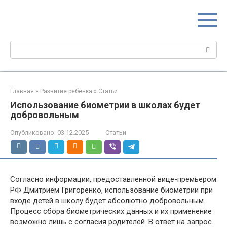
Перейти
МИР МАМ
к
Портал для настоящих мам
контенту
Поиск:
Главная
»
Развитие ребенка
»
Статьи
Использование биометрии в школах будет
добровольным
Опубликовано:
03.12.2025
Статьи
Согласно информации, предоставленной вице-премьером
РФ Дмитрием Григоренко, использование биометрии при
входе детей в школу будет абсолютно добровольным.
Процесс сбора биометрических данных и их применение
возможно лишь с согласия родителей. В ответ на запрос