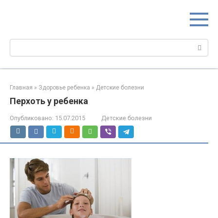
Перейти
МИР МАМ
к
Портал для настоящих мам
контенту
Поиск:
Главная
»
Здоровье ребенка
»
Детские болезни
Перхоть у ребенка
Опубликовано:
15.07.2015
Детские болезни