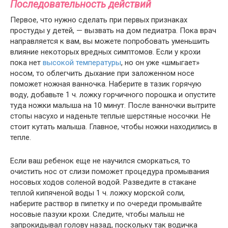
Последовательность действий
Первое, что нужно сделать при первых признаках
простуды у детей, — вызвать на дом педиатра. Пока врач
направляется к вам, вы можете попробовать уменьшить
влияние некоторых вредных симптомов. Если у крохи
пока нет
высокой температуры
, но он уже «шмыгает»
носом, то облегчить дыхание при заложенном носе
поможет ножная ванночка. Наберите в тазик горячую
воду, добавьте 1 ч. ложку горчичного порошка и опустите
туда ножки малыша на 10 минут. После ванночки вытрите
стопы насухо и наденьте теплые шерстяные носочки. Не
стоит кутать малыша. Главное, чтобы ножки находились в
тепле.
Если ваш ребенок еще не научился сморкаться, то
очистить нос от слизи поможет процедура промывания
носовых ходов соленой водой. Разведите в стакане
теплой кипяченой воды 1 ч. ложку морской соли,
наберите раствор в пипетку и по очереди промывайте
носовые пазухи крохи. Следите, чтобы малыш не
запрокидывал голову назад, поскольку так водичка