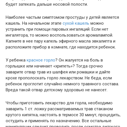
будет затекать дальше носовой полости.
Наиболее частым симптомом простуды у детей является
кашель. На начальном этапе
сухой кашель
можно
устранить при помощи паровых ингаляций. Если нет
ингалятора, то можно воспользоваться аромалампой.
Капните в нее пару капель эфирного масла эвкалипта и
расположите прибор в комнате, где находится ребенок.
У ребенка
красное горло
? Он жалуется на боль в
горлышке или начинает «хрипеть»? Тогда срочно
заварите отвар трав из шалфея или ромашки и дайте
крохе прополоскать горло лекарством. Не беда, если
ребенок проглотит случайно немного травяного состава.
Вреда такой отвар детскому здоровью не нанесет.
Чтобы приготовить лекарство для горла, необходимо
заварить 1 ст. ложку рассматриваемых трав стаканом
крутого кипятка, настоять в термосе 30 минут, процедить,
остудить и применять по назначению. Все остальные
манипуляции следует проводить после осмотра детского