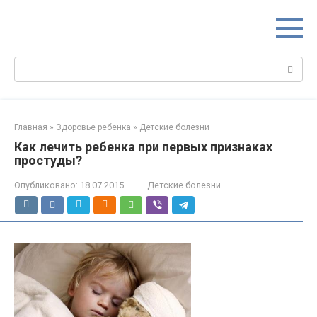
Перейти
МИР МАМ
к
Портал для настоящих мам
контенту
Поиск:
Главная
»
Здоровье ребенка
»
Детские болезни
Как лечить ребенка при первых признаках
простуды?
Опубликовано:
18.07.2015
Детские болезни