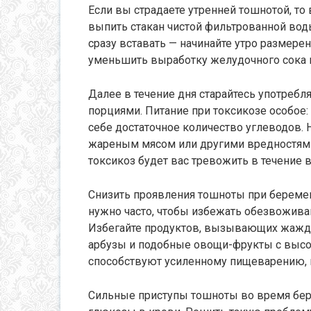
Если вы страдаете утренней тошнотой, то
выпить стакан чистой фильтрованной воды
сразу вставать — начинайте утро размере
уменьшить выработку желудочного сока и
Далее в течение дня старайтесь употреб
порциями. Питание при токсикозе особое:
себе достаточное количество углеводов.
жареным мясом или другими вредностями.
токсикоз будет вас тревожить в течение в
Снизить проявления тошноты при береме
нужно часто, чтобы избежать обезвоживан
Избегайте продуктов, вызывающих жажду.
арбузы и подобные овощи-фрукты с высо
способствуют усиленному пищеварению, н
Сильные приступы тошноты во время бе