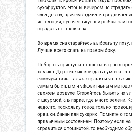
глюкозы в крови. Решить такую проблем
сухофруктов. Чтобы вечером не страдать 
часа до сна, причем отдавать предпочтени
из овощей, кусочек вкусной рыбки, чай с 
страдать от токсикоза.
Во время сна старайтесь выбрать ту позу,
Лучше всего спать на правом боку.
Побороть приступы тошноты в транспорте
жвачка. Держите их всегда в сумочке, ч
самочувствие. Также справиться с токсик
самым быстрым и эффективным методом б
свежем воздухе. Старайтесь бывать на ул
с шаурмой, а в парке, где много зелени. 
надолго, поскольку голод только провоци
орешки, банан или сухарик. Помните о том
привычным состоянием. Поэтому если на
справиться с тошнотой, то необходимо об