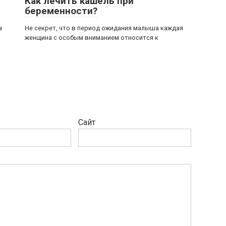
Как лечить кашель при
беременности?
а
Не секрет, что в период ожидания малыша каждая
женщина с особым вниманием относится к
Сайт