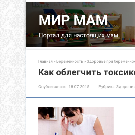
Перейти
к
МИР МАМ
контенту
Портал для настоящих мам
Главная
»
Беременность
»
Здоровье при беременно
Как облегчить токсик
Опубликовано:
18.07.2015
Рубрика:
Здоровье