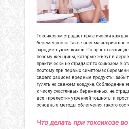
Токсикозом страдает практически каждая
беременности. Такое весьма неприятное с
зародившуюся жизнь. Он просто защищает
почему женщины, которые живут в дерев
практически не страдают токсикозом в о
поэтому при первых симптомах беременно
своего рациона вредные продукты, забыт
гулять на свежем воздухе. Соблюдение э
к числу счастливых беременных, не стра
все «прелести» утренней тошноты и прост
основные методы облегчения такого состо
Что делать при токсикозе в