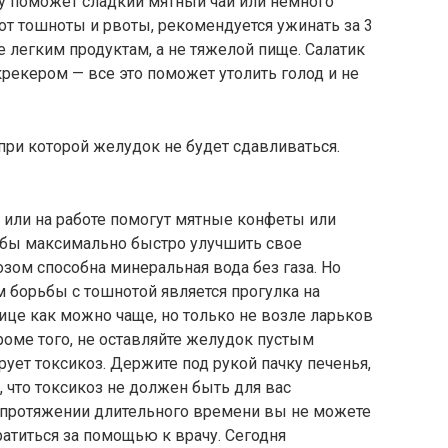
у поможет сладкий мятный чай или немного
от тошноты и рвоты, рекомендуется ужинать за 3
е легким продуктам, а не тяжелой пище. Салатик
крекером — все это поможет утолить голод и не
 при которой желудок не будет сдавливаться.
 или на работе помогут мятные конфеты или
тобы максимально быстро улучшить свое
озом способна минеральная вода без газа. Но
орьбы с тошнотой является прогулка на
ице как можно чаще, но только не возле ларьков
Кроме того, не оставляйте желудок пустым
рует токсикоз. Держите под рукой пачку печенья,
, что токсикоз не должен быть для вас
 протяжении длительного времени вы не можете
ратиться за помощью к врачу. Сегодня